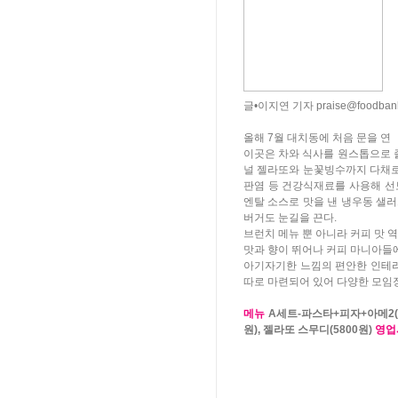
글•이지연 기자 praise@foodbank
올해 7월 대치동에 처음 문을 
이곳은 차와 식사를 원스톱으로 
널 젤라또와 눈꽃빙수까지 다채로
판염 등 건강식재료를 사용해 선
엔탈 소스로 맛을 낸 냉우동 샐
버거도 눈길을 끈다.
브런치 메뉴 뿐 아니라 커피 맛 
맛과 향이 뛰어나 커피 마니아들에
아기자기한 느낌의 편안한 인테리
따로 마련되어 있어 다양한 모임
메뉴
A세트-파스타+피자+아메2(2만
원), 젤라또 스무디(5800원)
영업