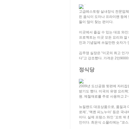
고급레스토랑 실내장식 전문업체 ‘
든 음식이 도마나 프라이팬 등에 담
들이 많이 찾는 편이다.
이곳에서 즐길 수 있는 대표 와인으
프로젝트는 이곳 모든 요리와 잘 
인과 기념일에 쓰일만한 숫자가 
김주영 실장은 “이곳의 최고 인
다”고 강조했다. 가격은 2만90
정식당
2009년 도산공원 뒷편에 자리잡
받기도 했다. 미국의 유명 요리학교
원. 제철재료를 주로 사용하고 2
뉴질랜드 대표상품으로, 품질과 디
로제’, ‘맥퀸 피노누아’ 등은 
이다. 실제 프랑스 와인 ‘꼬트 뒤
인이다. 최은식 소믈리에는 “코스