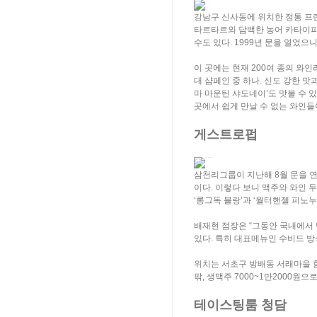
강남구 신사동에 위치한 정통 프
타르타르와 담백한 농어 카타이피 
수도 있다. 1999년 문을 열었으
이 곳에는 현재 200여 종의 와
대 샴페인 중 하나. 신도 강한 
마 마운틴 샤도네이’도 맛볼 수 있
곳에서 쉽게 만날 수 없는 와인들
게스트로펍
삼천리그룹이 지난해 8월 문을 
이다. 이렇다 보니 맥주와 와인 
‘롱그독 블랑’과 ‘월터핸젤 피노누
배재현 점장은 “그동안 국내에서 만
있다. 특히 대표메뉴인 수비드 방
위치는 서초구 방배동 서래마을 함
팎, 생맥주 7000~1만2000원으
테이스팅룸 청담