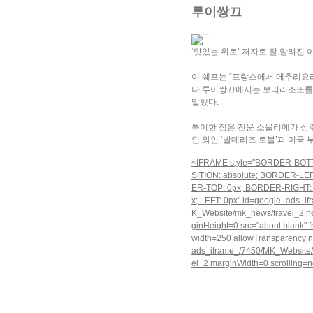
루이쌍끄
‘맛있는 위로’ 저자로 잘 알려진
이 쉐프는 “프랑스에서 메추리요리
나 루이쌍끄에서는 보리리조또를 
말했다.
특이한 점은 전문 소믈리에가 상
인 와인 ‘발데리즈 로블’과 미국
<IFRAME style="BORDER-BOTT
SITION: absolute; BORDER-LE
ER-TOP: 0px; BORDER-RIGHT: 
x; LEFT: 0px" id=google_ads_i
K_Website/mk_news/travel_2 h
ginHeight=0 src="about:blank"
width=250 allowTransparency
ads_iframe_/7450/MK_Website
el_2 marginWidth=0 scrolling