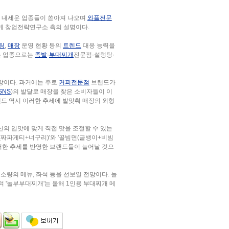
을 내세운 업종들이 쏟아져 나오며
와플전문
게 창업전략연구소 측의 설명이다.
팅
,
매장
운영 현황 등의
트렌드
대응 능력을
있는 업종으로는
족발
·
부대찌개
전문점·설렁탕·
망이다. 과거에는 주로
커피전문점
브랜드가
SNS
)의 발달로 매장을 찾은 소비자들이 이
랜드 역시 이러한 추세에 발맞춰 매장의 외형
의 입맛에 맞게 직접 맛을 조절할 수 있는
짜파게티+너구리)'와 '골빔면(골뱅이+비빔
러한 추세를 반영한 브랜드들이 늘어날 것으
소량의 메뉴, 좌석 등을 선보일 전망이다. 놀
며 '놀부부대찌개'는 올해 1인용 부대찌개 메