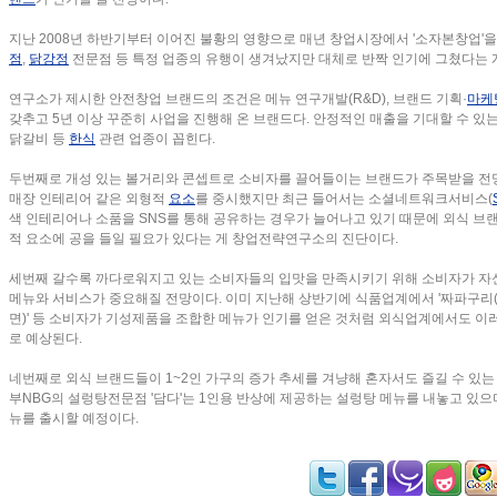
지난 2008년 하반기부터 이어진 불황의 영향으로 매년 창업시장에서 '소자본창업'
점
,
닭강정
전문점 등 특정 업종의 유행이 생겨났지만 대체로 반짝 인기에 그쳤다는 
연구소가 제시한 안전창업 브랜드의 조건은 메뉴 연구개발(R&D), 브랜드 기획·
마케
갖추고 5년 이상 꾸준히 사업을 진행해 온 브랜드다. 안정적인 매출을 기대할 수 
닭갈비 등
한식
관련 업종이 꼽힌다.
두번째로 개성 있는 볼거리와 콘셉트로 소비자를 끌어들이는 브랜드가 주목받을 전
매장 인테리어 같은 외형적
요소
를 중시했지만 최근 들어서는 소셜네트워크서비스(
색 인테리어나 소품을 SNS를 통해 공유하는 경우가 늘어나고 있기 때문에 외식 브
적 요소에 공을 들일 필요가 있다는 게 창업전략연구소의 진단이다.
세번째 갈수록 까다로워지고 있는 소비자들의 입맛을 만족시키기 위해 소비자가 자신
메뉴와 서비스가 중요해질 전망이다. 이미 지난해 상반기에 식품업계에서 '짜파구리(
면)' 등 소비자가 기성제품을 조합한 메뉴가 인기를 얻은 것처럼 외식업계에서도 이
로 예상된다.
네번째로 외식 브랜드들이 1~2인 가구의 증가 추세를 겨냥해 혼자서도 즐길 수 있는 
부NBG의 설렁탕전문점 '담다'는 1인용 반상에 제공하는 설렁탕 메뉴를 내놓고 있으
뉴를 출시할 예정이다.