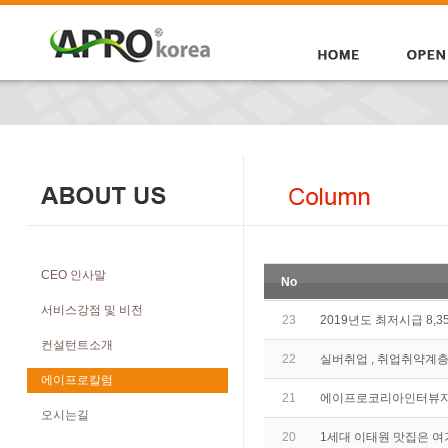
CEO 인사말
No
서비스강점 및 비전
23
2019년도 최저시급 8,3
컨설턴트소개
22
실버취업 , 취업취약계층
에이프로칼럼
21
에이프로코리아인터뷰
오시는길
20
1세대 이태원 맛집은 여