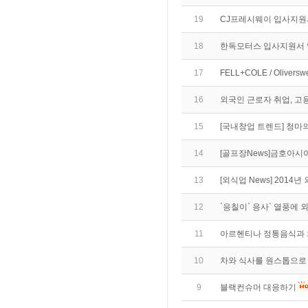
19
CJ프레시웨이 입사지원
18
한독모터스 입사지원서
17
FELL+COLE / Oliver
16
외국인 근로자 취업, 고
15
[국내창업 트렌드] 청마
14
[골프장News]금호아시
13
[외식업 News] 2014
12
`응칠이` 응사` 열풍에
11
아르헨티나 정통음식과 
10
차와 식사를 원스톱으로 
9
블랙컨슈머 대응하기