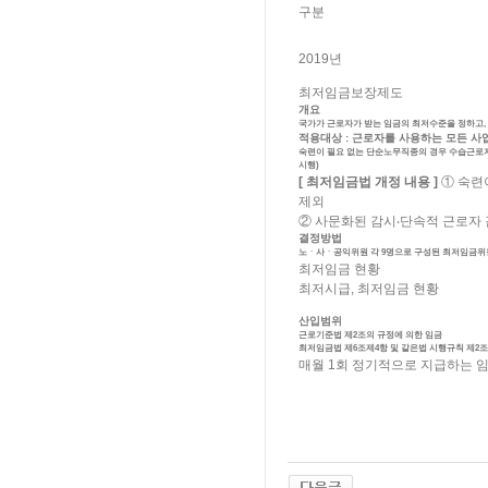
구분
2019년
최저임금보장제도
개요
국가가 근로자가 받는 임금의 최저수준을 정하고,
적용대상 : 근로자를 사용하는 모든 사
숙련이 필요 없는 단순노무직종의 경우 수습근로자 감
시행)
[ 최저임금법 개정 내용 ]
① 숙련
제외
② 사문화된 감시‧단속적 근로자 감
결정방법
노ㆍ사ㆍ공익위원 각 9명으로 구성된 최저임금위
최저임금 현황
최저시급, 최저임금 현황
산입범위
근로기준법 제2조의 규정에 의한 임금
최저임금법 제6조제4항 및 같은법 시행규칙 제2
매월 1회 정기적으로 지급하는 